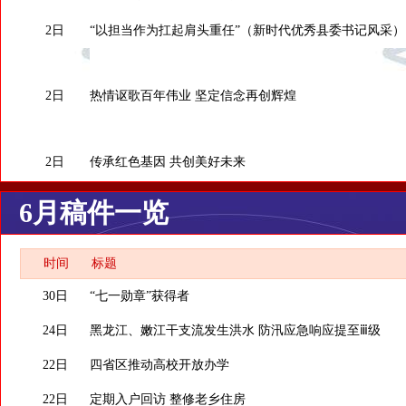
2日
“以担当作为扛起肩头重任”（新时代优秀县委书记风采）
2日
热情讴歌百年伟业 坚定信念再创辉煌
2日
传承红色基因 共创美好未来
6月稿件一览
时间
标题
30日
“七一勋章”获得者
24日
黑龙江、嫩江干支流发生洪水 防汛应急响应提至ⅲ级
22日
四省区推动高校开放办学
22日
定期入户回访 整修老乡住房