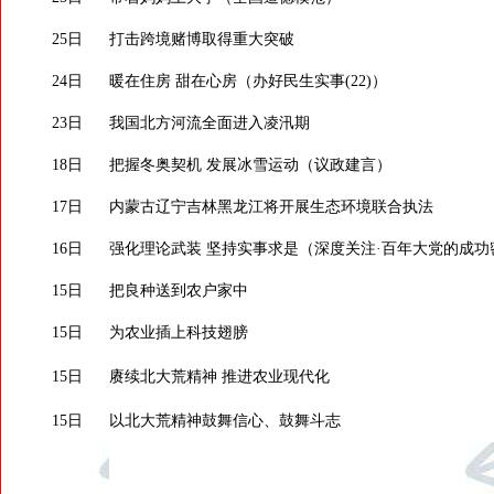
25日
打击跨境赌博取得重大突破
24日
暖在住房 甜在心房（办好民生实事(22)）
23日
我国北方河流全面进入凌汛期
18日
把握冬奥契机 发展冰雪运动（议政建言）
17日
内蒙古辽宁吉林黑龙江将开展生态环境联合执法
16日
强化理论武装 坚持实事求是（深度关注·百年大党的成功
15日
把良种送到农户家中
15日
为农业插上科技翅膀
15日
赓续北大荒精神 推进农业现代化
15日
以北大荒精神鼓舞信心、鼓舞斗志