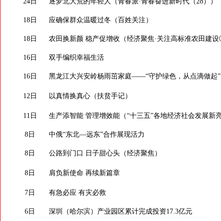
24日
逐梦北大荒的年轻人（青春派·青春奋进新时代（28））
18日
应确保群众温暖过冬（百姓关注）
18日
农田换新颜 稳产促增收（经济聚焦·关注高标准农田建设
16日
双手编织幸福生活
16日
黑龙江大兴安岭杨雨茁家庭——“守护绿色，从点滴做起”
12日
以真情换真心（扶贫手记）
11日
生产添智能 管理增效能（“十三五”各地经济社会发展新
8日
中俄“东北—远东”合作展现活力
8日
公路到门口 日子甜心头（经济聚焦）
8日
肩负新使命 再续新篇章
7日
有急必应 有灾必救
6日
深圳（哈尔滨）产业园区累计完成投资17.3亿元