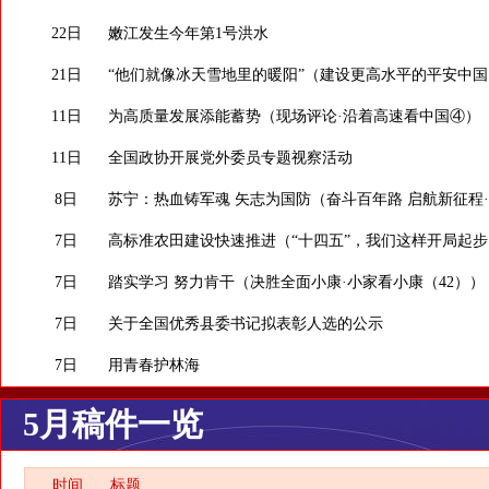
22日
嫩江发生今年第1号洪水
21日
“他们就像冰天雪地里的暖阳”（建设更高水平的平安中国
11日
为高质量发展添能蓄势（现场评论·沿着高速看中国④）
11日
全国政协开展党外委员专题视察活动
8日
苏宁：热血铸军魂 矢志为国防（奋斗百年路 启航新征程
7日
高标准农田建设快速推进（“十四五”，我们这样开局起步
7日
踏实学习 努力肯干（决胜全面小康·小家看小康（42））
7日
关于全国优秀县委书记拟表彰人选的公示
7日
用青春护林海
5月稿件一览
时间
标题