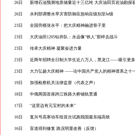
26日
新增石油预测地质储量近十三亿吨 大庆油田页岩油勘探
26日
水利部调整水旱灾害防御应急响应级别至ⅳ级
23日
全国劳模张永平：把大庆精神融进骨子里
23日
大庆油田1205钻井队：永远像“铁人”那样去战斗
23日
传承大庆精神 凝聚奋进力量
23日
近两年招聘全日制大学生近八万人，黑龙江——吸引更
23日
大力弘扬大庆精神 ——论中国共产党人的精神谱系之十
19日
加强检察机关法律监督（代表之声）
18日
中俄两国首座跨江铁路大桥铺轨贯通
17日
“这里边有元宝村的未来”
16日
复兴号高寒动车组首次试跑我国最东端高铁
16日
盲道得到修复 路况明显改善（反馈）