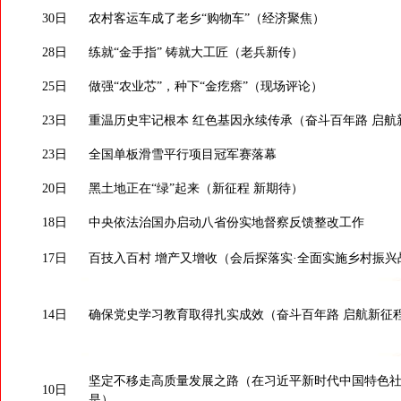
30日
农村客运车成了老乡“购物车”（经济聚焦）
28日
练就“金手指” 铸就大工匠（老兵新传）
25日
做强“农业芯”，种下“金疙瘩”（现场评论）
23日
重温历史牢记根本 红色基因永续传承（奋斗百年路 启航新
23日
全国单板滑雪平行项目冠军赛落幕
20日
黑土地正在“绿”起来（新征程 新期待）
18日
中央依法治国办启动八省份实地督察反馈整改工作
17日
百技入百村 增产又增收（会后探落实·全面实施乡村振兴
14日
确保党史学习教育取得扎实成效（奋斗百年路 启航新征程·
坚定不移走高质量发展之路（在习近平新时代中国特色
10日
是）