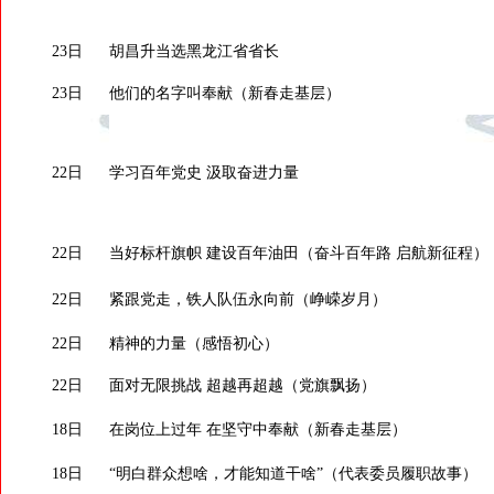
23日
胡昌升当选黑龙江省省长
23日
他们的名字叫奉献（新春走基层）
22日
学习百年党史 汲取奋进力量
22日
当好标杆旗帜 建设百年油田（奋斗百年路 启航新征程）
22日
紧跟党走，铁人队伍永向前（峥嵘岁月）
22日
精神的力量（感悟初心）
22日
面对无限挑战 超越再超越（党旗飘扬）
18日
在岗位上过年 在坚守中奉献（新春走基层）
18日
“明白群众想啥，才能知道干啥”（代表委员履职故事）