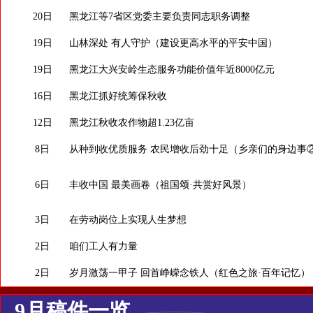
20日
黑龙江等7省区党委主要负责同志职务调整
19日
山林深处 有人守护（建设更高水平的平安中国）
19日
黑龙江大兴安岭生态服务功能价值年近8000亿元
16日
黑龙江抓好统筹保秋收
12日
黑龙江秋收农作物超1.23亿亩
8日
从种到收优质服务 农民增收后劲十足（乡亲们的身边事
6日
丰收中国 最美画卷（祖国颂·共赏好风景）
3日
在劳动岗位上实现人生梦想
2日
咱们工人有力量
2日
岁月激荡一甲子 回首峥嵘念铁人（红色之旅·百年记忆）
9月稿件一览