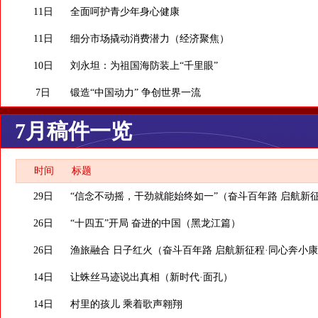
11日
全面呵护青少年身心健康
11日
细分市场撬动消费潜力（经济聚焦）
10日
刘永坦：为祖国海防装上“千里眼”
7日
锻造“中国动力” 争创世界一流
7月稿件一览
时间
标题
29日
“信念不动摇，干劲就能始终如一”（奋斗百年路 启航新征
26日
“十四五”开局 奋进的中国（黑龙江篇）
26日
渔旅融合 日子红火（奋斗百年路 启航新征程·同心奔小
14日
让蛛丝马迹说出真相（新时代·面孔）
14日
村里的孩儿 乘着歌声翱翔