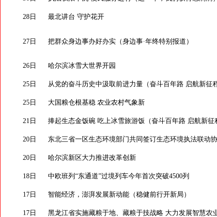
28日
最北讲台 守护花开
27日
把群众身边事办好办实（身边事·年终特别报道）
26日
哈尔滨冰雪大世界开园
25日
从党的奋斗历史中汲取前进力量（奋斗百年路 启航新征程·
25日
大国粮仓根基稳 农业农村气象新
21日
捧起生态金饭碗 吃上冰雪旅游饭（奋斗百年路 启航新征
20日
东北三省一区生态环境部门共同签订生态环境执法联动
20日
哈尔滨新区大力推进改革创新
18日
中欧班列“东通道”过境列车今年首次突破4500列
17日
智能经济，澎湃发展新动能（稳健前行开新局）
17日
黑龙江省实施藏粮于地、藏粮于技战略 大力发展智慧农