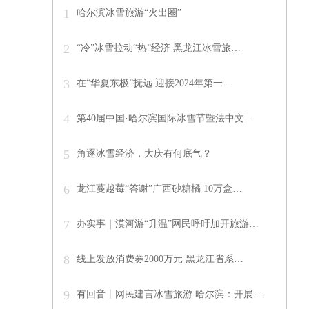
1
哈尔滨冰雪旅游“火出圈”
2
“冷”冰雪拉动“热”经济 黑龙江冰雪旅…
3
在“华夏东极”抚远 迎接2024年第一…
4
第40届中国·哈尔滨国际冰雪节暨法中文…
5
角逐冰雪经济，大庆有何底气？
6
龙江蔓越莓“答谢”广西砂糖橘 10万盒…
7
办实事｜漠河游“升温”网民呼吁加开旅游…
8
线上发放消费券2000万元 黑龙江省系…
9
有回音丨网民建言冰雪旅游 哈尔滨：开展…