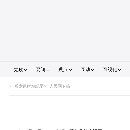
党政
要闻
观点
互动
可视化
>>
尊龙凯时旗舰厅
>>
人民网专稿