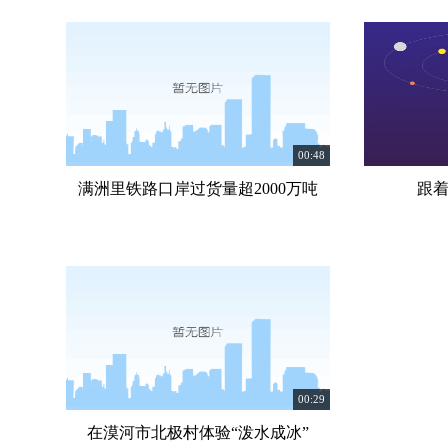
00:48
满洲里铁路口岸过货量超2000万吨
跟着
00:29
在漠河市北极村体验“泼水成冰”