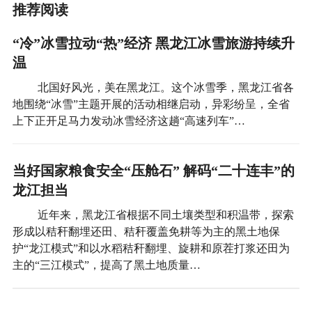
推荐阅读
“冷”冰雪拉动“热”经济 黑龙江冰雪旅游持续升
温
北国好风光，美在黑龙江。这个冰雪季，黑龙江省各
地围绕“冰雪”主题开展的活动相继启动，异彩纷呈，全省
上下正开足马力发动冰雪经济这趟“高速列车”…
当好国家粮食安全“压舱石” 解码“二十连丰”的
龙江担当
近年来，黑龙江省根据不同土壤类型和积温带，探索
形成以秸秆翻埋还田、秸秆覆盖免耕等为主的黑土地保
护“龙江模式”和以水稻秸秆翻埋、旋耕和原茬打浆还田为
主的“三江模式”，提高了黑土地质量…