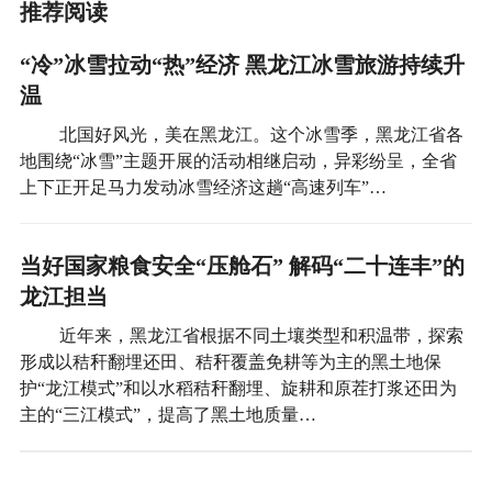
推荐阅读
“冷”冰雪拉动“热”经济 黑龙江冰雪旅游持续升
温
北国好风光，美在黑龙江。这个冰雪季，黑龙江省各
地围绕“冰雪”主题开展的活动相继启动，异彩纷呈，全省
上下正开足马力发动冰雪经济这趟“高速列车”…
当好国家粮食安全“压舱石” 解码“二十连丰”的
龙江担当
近年来，黑龙江省根据不同土壤类型和积温带，探索
形成以秸秆翻埋还田、秸秆覆盖免耕等为主的黑土地保
护“龙江模式”和以水稻秸秆翻埋、旋耕和原茬打浆还田为
主的“三江模式”，提高了黑土地质量…