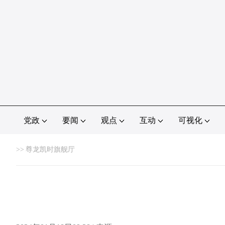
党政
要闻
观点
互动
可视化
>>
尊龙凯时旗舰厅