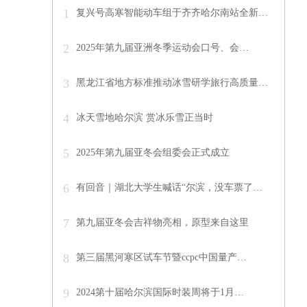
1
复兴号高寒智能动车组于齐齐哈尔南站全新…
2
2025年第九届亚洲冬季运动会口号、会…
3
黑龙江省地方标准推动冰雪研学旅行高质量…
4
冰天雪地哈尔滨 赏冰乐雪正当时
5
2025年第九届亚冬会组委会正式成立
6
有回音｜湖北大学生喊话“尔滨，没车票了…
7
第九届亚冬会吉祥物亮相，原型来自这里
8
第三届黑河寒区试车节暨ccpc中国量产…
9
2024第十届哈尔滨国际时装周将于1月…