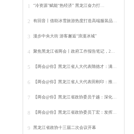
1
“冷资源”赋能“热经济” 黑龙江奋力打…
2
有回音丨借助冰雪旅游热度打造高端服装品…
3
漫步中央大街 游客邂逅“浪漫冰城”
4
聚焦黑龙江省两会丨政府工作报告笔记，2…
5
【两会@你】黑龙江省人大代表隋德才：满…
6
【两会@你】黑龙江省人大代表田刚印：推…
7
【两会@你】黑龙江省政协委员于越：深化…
8
【两会@你】黑龙江省政协委员丁宏：发挥…
9
黑龙江省政协十三届二次会议开幕