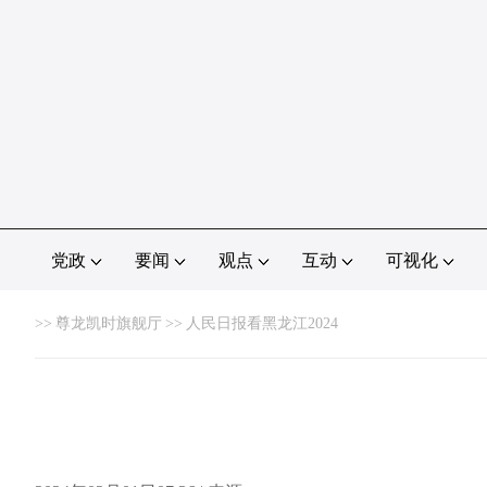
党政
要闻
观点
互动
可视化
>>
尊龙凯时旗舰厅
>>
人民日报看黑龙江2024