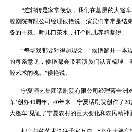
“连轴转是家常便饭，我们在基层的大篷车流
腔剧院有限公司经理侯艳说。演员们常常是结
备的干粮、呷几口茶水，打个盹儿养精蓄锐。
“每场戏都要对得起观众。”侯艳翻开一本观
的每条意见，侯艳都会带着演员们认真梳理、积
腔艺术的魂。”侯艳说。
宁夏演艺集团话剧院有限公司经理蒋全洲对“
车’创办40周年。40年来，宁夏话剧院创作了
大篷车’见证了宁夏农村的巨大变化和农民精神
把美好的艺术送往千家万户，“文化大篷车”