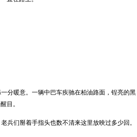
一分暖意。一辆中巴车疾驰在柏油路面，锃亮的黑
分醒目。
老兵们掰着手指头也数不清来这里放映过多少回。