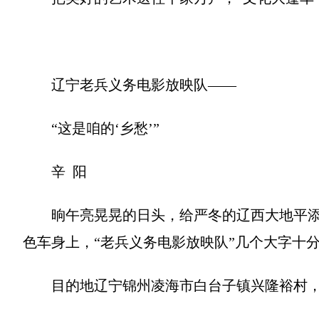
辽宁老兵义务电影放映队——
“这是咱的‘乡愁’”
辛 阳
晌午亮晃晃的日头，给严冬的辽西大地平添
色车身上，“老兵义务电影放映队”几个大字十
目的地辽宁锦州凌海市白台子镇兴隆裕村，