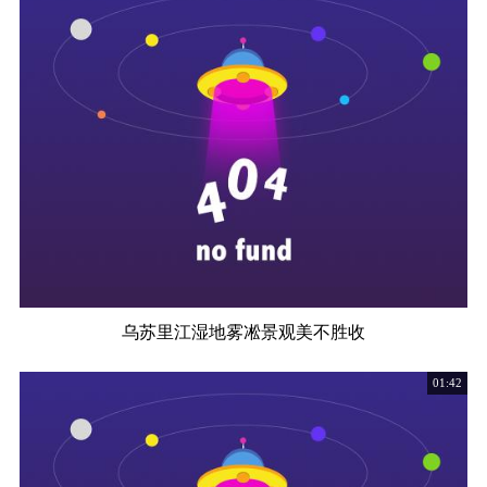
乌苏里江湿地雾凇景观美不胜收
01:42