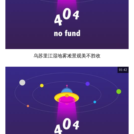
乌苏里江湿地雾凇景观美不胜收
01:42