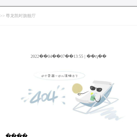
>>
尊龙凯时旗舰厅
2022��04��07��13:55 | ��դ��
����