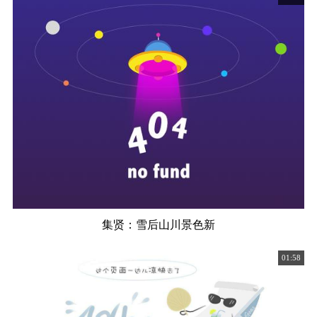
集贤：雪后山川景色新
01:58