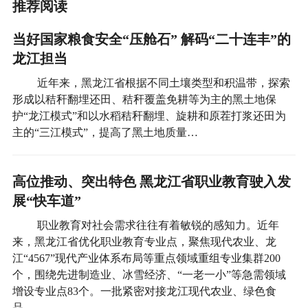
推荐阅读
当好国家粮食安全“压舱石” 解码“二十连丰”的
龙江担当
近年来，黑龙江省根据不同土壤类型和积温带，探索
形成以秸秆翻埋还田、秸秆覆盖免耕等为主的黑土地保
护“龙江模式”和以水稻秸秆翻埋、旋耕和原茬打浆还田为
主的“三江模式”，提高了黑土地质量…
高位推动、突出特色 黑龙江省职业教育驶入发
展“快车道”
职业教育对社会需求往往有着敏锐的感知力。近年
来，黑龙江省优化职业教育专业点，聚焦现代农业、龙
江“4567”现代产业体系布局等重点领域重组专业集群200
个，围绕先进制造业、冰雪经济、“一老一小”等急需领域
增设专业点83个。一批紧密对接龙江现代农业、绿色食
品…