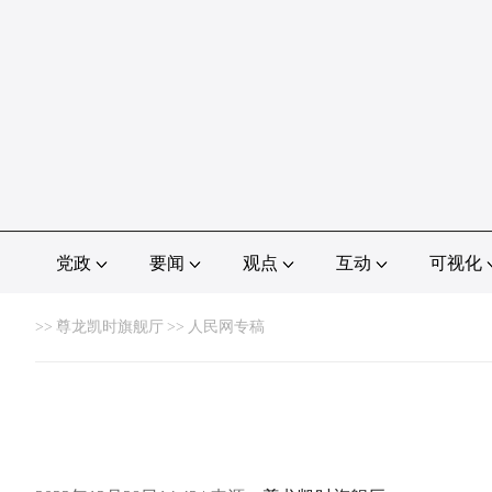
党政
要闻
观点
互动
可视化
>>
尊龙凯时旗舰厅
>>
人民网专稿