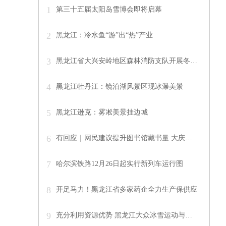
1
第三十五届太阳岛雪博会即将启幕
2
黑龙江：冷水鱼“游”出“热”产业
3
黑龙江省大兴安岭地区森林消防支队开展冬…
4
黑龙江牡丹江：镜泊湖风景区现冰瀑美景
5
黑龙江逊克：雾凇美景挂边城
6
有回应｜网民建议提升图书馆藏书量 大庆…
7
哈尔滨铁路12月26日起实行新列车运行图
8
开足马力！黑龙江省多家药企全力生产保供应
9
充分利用资源优势 黑龙江大众冰雪运动与…