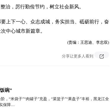
题整治，厉行勤俭节约，树立社会新风。
部要上下一心、众志成城，务实担当、砥砺前行，奋
牡次中心城市新篇章。
(责编：王思迪、李忠双)
分享让更多人看到
饭碗”
，“米袋子”“肉罐子”充盈，“菜篮子”“果盘子”丰裕，黑龙江全
坚实保障…