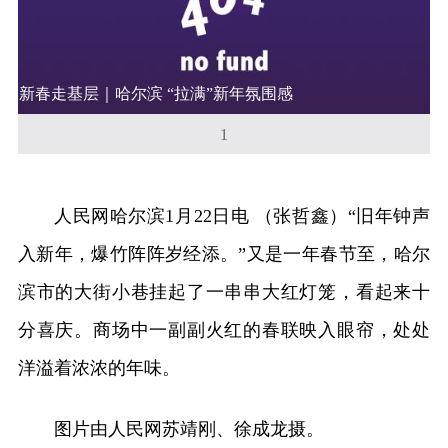
新春走基层｜哈尔滨 “拉满”新年氛围感
1
人民网哈尔滨1月22日电 （张哲鑫）“旧年钟声
入新年，爆竹阵阵岁经添。”又是一年春节至，哈尔
滨市的大街小巷挂起了一串串大红灯笼，看起来十
分喜庆。商场中一副副火红的春联映入眼帘，处处
洋溢着浓浓的年味。
图片由人民网苏靖刚、徐成龙摄。