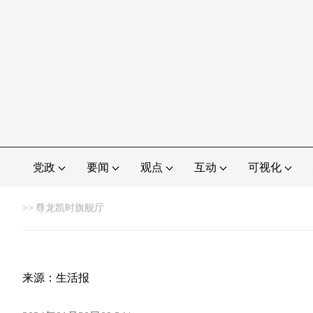
党政
要闻
观点
互动
可视化
>>
尊龙凯时旗舰厅
来源：生活报