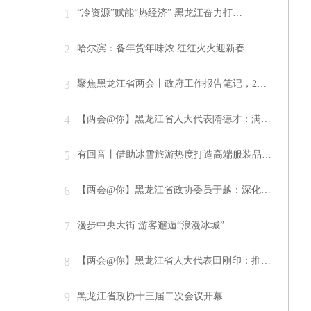
1
“冷资源”赋能“热经济” 黑龙江奋力打…
2
哈尔滨：备年货年味浓 红红火火迎新春
3
聚焦黑龙江省两会丨政府工作报告笔记，2…
4
【两会@你】黑龙江省人大代表隋德才：满…
5
有回音丨借助冰雪旅游热度打造高端服装品…
6
【两会@你】黑龙江省政协委员于越：深化…
7
漫步中央大街 游客邂逅“浪漫冰城”
8
【两会@你】黑龙江省人大代表田刚印：推…
9
黑龙江省政协十三届二次会议开幕