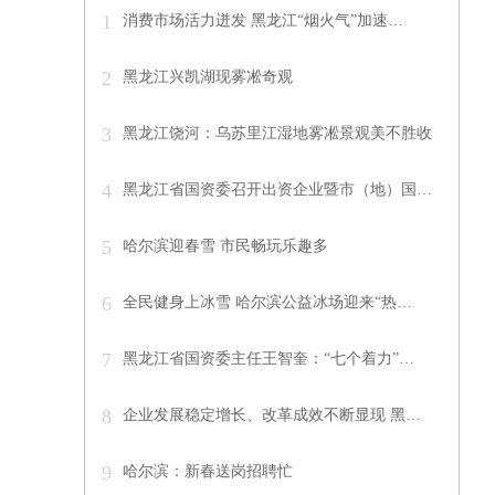
1
消费市场活力迸发 黑龙江“烟火气”加速…
2
黑龙江兴凯湖现雾凇奇观
3
黑龙江饶河：乌苏里江湿地雾凇景观美不胜收
4
黑龙江省国资委召开出资企业暨市（地）国…
5
哈尔滨迎春雪 市民畅玩乐趣多
6
全民健身上冰雪 哈尔滨公益冰场迎来“热…
7
黑龙江省国资委主任王智奎：“七个着力”…
8
企业发展稳定增长、改革成效不断显现 黑…
9
哈尔滨：新春送岗招聘忙