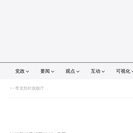
党政
要闻
观点
互动
可视化
>>
尊龙凯时旗舰厅