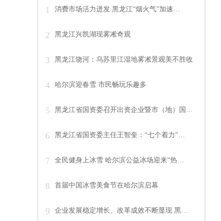
1
消费市场活力迸发 黑龙江“烟火气”加速…
2
黑龙江兴凯湖现雾凇奇观
3
黑龙江饶河：乌苏里江湿地雾凇景观美不胜收
4
哈尔滨迎春雪 市民畅玩乐趣多
5
黑龙江省国资委召开出资企业暨市（地）国…
6
黑龙江省国资委主任王智奎：“七个着力”…
7
全民健身上冰雪 哈尔滨公益冰场迎来“热…
8
首届中国冰雪美食节在哈尔滨启幕
9
企业发展稳定增长、改革成效不断显现 黑…