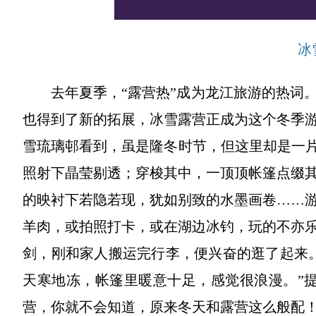
冰
去年夏季，“露营热”成为龙江旅游的热词
也得到了新的拓展，冰雪露营正成为这个冬季
雪琉璃邨看到，虽是隆冬时节，但这里却是一片
照射下晶莹剔透；穿梭其中，一顶顶帐篷点缀
的映衬下若隐若现，犹如别致的水墨画卷……
羊肉，或拍照打卡，或在湖边冰钓，玩的不亦乐
剑，刚和家人搬运完行李，便兴奋的逛了起来
天寒地冻，帐篷里暖意十足，感觉很浪漫。”
营，你就不会知道，原来冬天和露营这么般配！