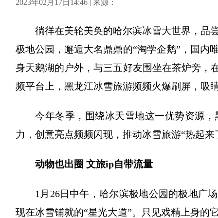
2023年02月17日14:46 | 来源：
徜徉在美轮美奂的哈尔滨冰雪大世界，品
极地公园，邂逅大名鼎鼎的“淘学企鹅”，国内
身天鹅湖的户外，与三五好友围坐在茶炉旁，在
频平台上，黑龙江冰雪旅游频频火爆刷屏，吸
今年冬季，围绕冰天雪地这一优势资源，
力，创意亮点频频闪现，推动冰雪旅游“热起来
动物也出圈 文旅ip自带流量
1月26日中午，哈尔滨极地公园的极地广
现在冰雪铺就的“星光大道”。只见戏精上身的