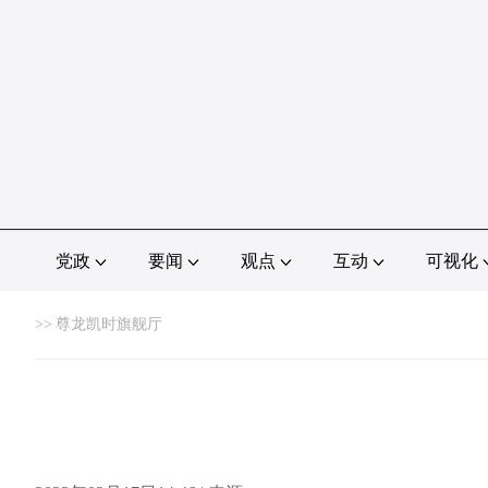
党政
要闻
观点
互动
可视化
>>
尊龙凯时旗舰厅