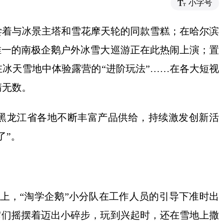
小字号
尝着与冰景主塔和雪花摩天轮的同款雪糕；在哈尔滨
唯一的南极企鹅户外冰雪大巡游正在此热闹上演；置
冰天雪地中体验露营的“进阶玩法”……在各大短视
睛无数。
黑龙江省各地不断丰富产品供给，持续激发创新活
了”。
场上，“淘学企鹅”小分队在工作人员的引导下准时出
它们摇摆着迈出小碎步，玩到兴起时，还在雪地上撒