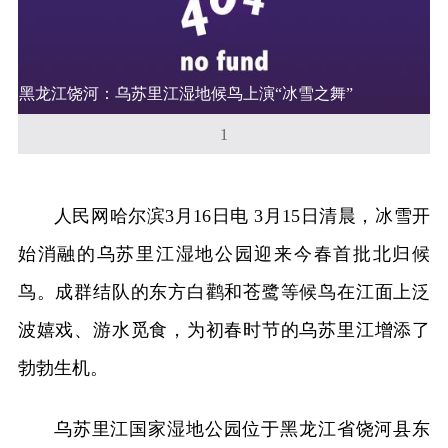
黑龙江饶河：乌苏里江湿地候鸟上演“冰雪之舞”
1
人民网哈尔滨3月16日电 3月15日清晨，冰雪开
始消融的乌苏里江湿地公园迎来今春首批北归候
鸟。成群结队的东方白鹳和苍鹭等候鸟在江面上泛
波嬉戏、游水觅食，为初春时节的乌苏里江增添了
勃勃生机。
乌苏里江国家湿地公园位于黑龙江省饶河县东