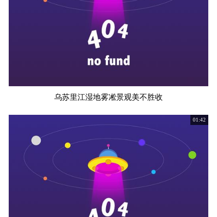
乌苏里江湿地雾凇景观美不胜收
01:42