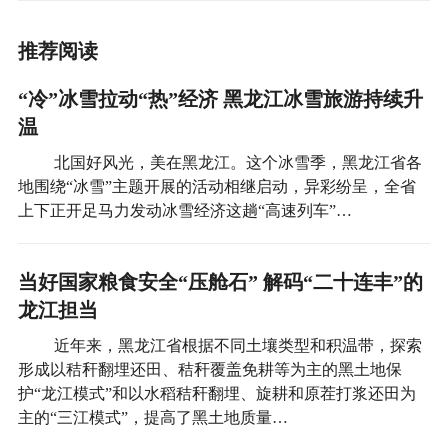
推荐阅读
“冷”冰雪拉动“热”经济 黑龙江冰雪旅游持续升
温
北国好风光，美在黑龙江。这个冰雪季，黑龙江省各
地围绕“冰雪”主题开展的活动相继启动，异彩纷呈，全省
上下正开足马力发动冰雪经济这趟“高速列车”…
当好国家粮食安全“压舱石” 解码“二十连丰”的
龙江担当
近年来，黑龙江省根据不同土壤类型和积温带，探索
形成以秸秆翻埋还田、秸秆覆盖免耕等为主的黑土地保
护“龙江模式”和以水稻秸秆翻埋、旋耕和原茬打浆还田为
主的“三江模式”，提高了黑土地质量…