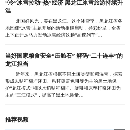
“冷”冰雪拉动“热”经济 黑龙江冰雪旅游持续升
温
北国好风光，美在黑龙江。这个冰雪季，黑龙江省各
地围绕“冰雪”主题开展的活动相继启动，异彩纷呈，全省
上下正开足马力发动冰雪经济这趟“高速列车”…
当好国家粮食安全“压舱石” 解码“二十连丰”的
龙江担当
近年来，黑龙江省根据不同土壤类型和积温带，探索
形成以秸秆翻埋还田、秸秆覆盖免耕等为主的黑土地保
护“龙江模式”和以水稻秸秆翻埋、旋耕和原茬打浆还田为
主的“三江模式”，提高了黑土地质量…
推荐视频