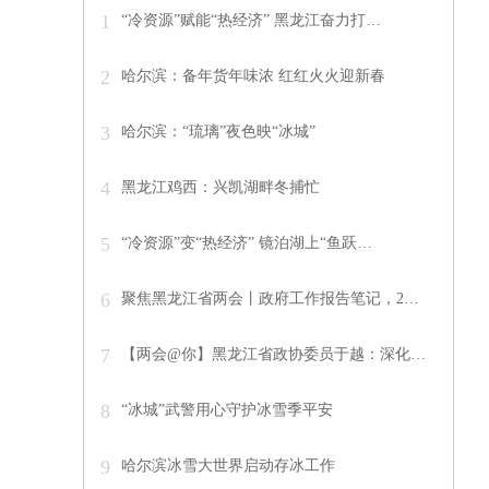
1
“冷资源”赋能“热经济” 黑龙江奋力打…
2
哈尔滨：备年货年味浓 红红火火迎新春
3
哈尔滨：“琉璃”夜色映“冰城”
4
黑龙江鸡西：兴凯湖畔冬捕忙
5
“冷资源”变“热经济” 镜泊湖上“鱼跃…
6
聚焦黑龙江省两会丨政府工作报告笔记，2…
7
【两会@你】黑龙江省政协委员于越：深化…
8
“冰城”武警用心守护冰雪季平安
9
哈尔滨冰雪大世界启动存冰工作