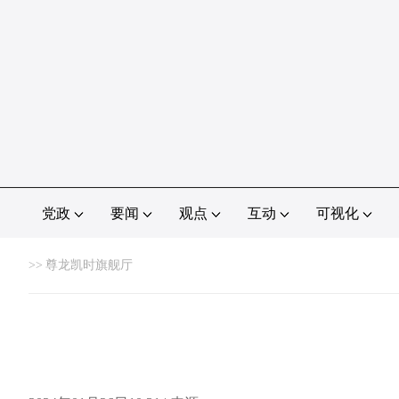
党政
要闻
观点
互动
可视化
>>
尊龙凯时旗舰厅