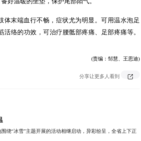
，备好温暖的坐垫，保护尾部阳气。
肢体末端血行不畅，症状尤为明显。可用温水泡足
筋活络的功效，可治疗腰骶部疼痛、足部疼痛等。
(责编：邹慧、王思迪)
分享让更多人看到
温
围绕“冰雪”主题开展的活动相继启动，异彩纷呈，全省上下正