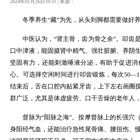
2024年01月26日10:31 | 来源：
冬季养生“藏”为先，从头到脚都需要做好
中医认为，“肾主骨，齿为骨之余”。叩齿
口中津液，能固摄肾中精气、强壮脏腑、养阴
坚固有力，还能刺激唾液分泌，有助于促进消
心。可选择空闲时间进行叩齿锻炼，每次50—1
结束后，舌在口腔内贴紧牙齿，上下左右画圈搅
群广泛，尤其是体虚疲劳、口干舌燥的老年人
督脉为“阳脉之海”。按摩督脉上的长强穴
身阳经气血，还能治疗急性尾骨痛、腰扭伤、