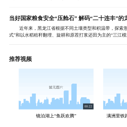
当好国家粮食安全“压舱石” 解码“二十连丰”的
近年来，黑龙江省根据不同土壤类型和积温带，探索形
式”和以水稻秸秆翻埋、旋耕和原茬打浆还田为主的“三江模
推荐视频
00:22
镜泊湖上“鱼跃欢腾”
满洲里铁路