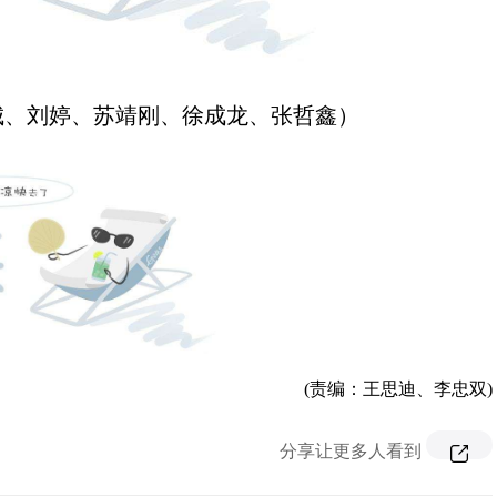
城、刘婷、苏靖刚、徐成龙、张哲鑫）
(责编：王思迪、李忠双)
分享让更多人看到