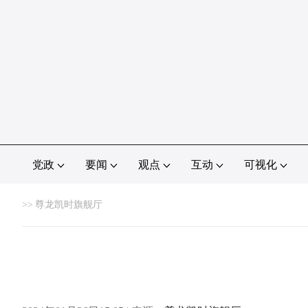
党政
要闻
观点
互动
可视化
>>
尊龙凯时旗舰厅