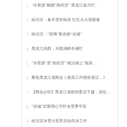
1
“冷资源”赋能“热经济” 黑龙江奋力打…
2
哈尔滨：备年货年味浓 红红火火迎新春
3
哈尔滨：“琉璃”夜色映“冰城”
4
黑龙江鸡西：兴凯湖畔冬捕忙
5
“冷资源”变“热经济” 镜泊湖上“鱼跃…
6
聚焦黑龙江省两会丨政府工作报告笔记，2…
7
【两会@你】黑龙江省政协委员于越：深化…
8
“冰城”武警用心守护冰雪季平安
9
哈尔滨冰雪大世界启动存冰工作