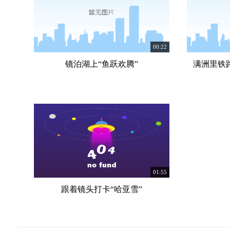
00:22
镜泊湖上“鱼跃欢腾”
满洲里铁路
01:55
跟着镜头打卡“哈亚雪”