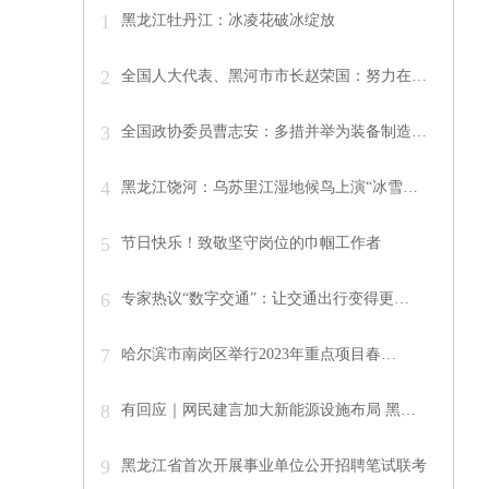
1
黑龙江牡丹江：冰凌花破冰绽放
2
全国人大代表、黑河市市长赵荣国：努力在…
3
全国政协委员曹志安：多措并举为装备制造…
4
黑龙江饶河：乌苏里江湿地候鸟上演“冰雪…
5
节日快乐！致敬坚守岗位的巾帼工作者
6
专家热议“数字交通”：让交通出行变得更…
7
哈尔滨市南岗区举行2023年重点项目春…
8
有回应｜网民建言加大新能源设施布局 黑…
9
黑龙江省首次开展事业单位公开招聘笔试联考