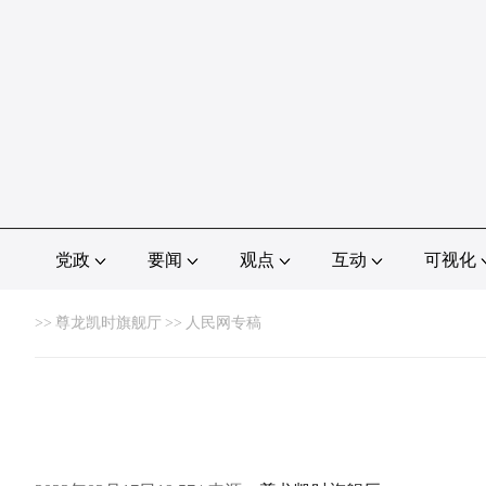
党政
要闻
观点
互动
可视化
>>
尊龙凯时旗舰厅
>>
人民网专稿