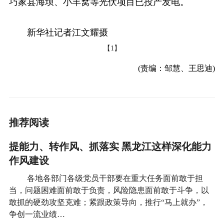
巧家县海坝、小羊窝等光伏项目已投产发电。
新华社记者江文耀摄
【1】
(责编：邹慧、王思迪)
推荐阅读
提能力、转作风、抓落实 黑龙江这样深化能力
作风建设
各地各部门各级党员干部要在重大任务面前敢于担
当，问题困难面前敢于负责，风险隐患面前敢于斗争，以
敢抓的硬劲攻坚克难；紧跟政策导向，推行“马上就办”，
争创一流业绩…