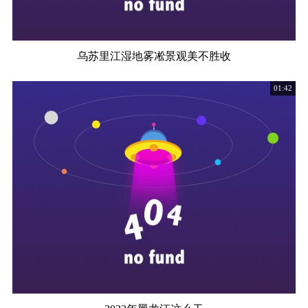
乌苏里江湿地雾凇景观美不胜收
01:42