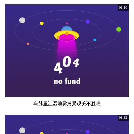
01:26
乌苏里江湿地雾凇景观美不胜收
01:42